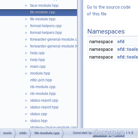
face-module.hpp
►
Go to the source code
fib-module.cpp
of this file.
fib-module.hpp
►
format-helpers.cpp
►
Namespaces
format-helpers.hpp
►
forwarder-general-module.cpp
►
namespace
nfd
forwarder-general-module.hpp
►
namespace
nfd::tools
help.cpp
►
namespace
nfd::tools
help.hpp
►
main.cpp
►
module.hpp
►
nfdc-pch.hpp
rib-module.cpp
rib-module.hpp
►
status-report.cpp
►
status-report.hpp
►
status.cpp
►
status.hpp
►
strategy-choice-module.cpp
Generated by
1.9.8
tools
nfdc
fib-module.cpp
strategy-choice-module.hpp
►