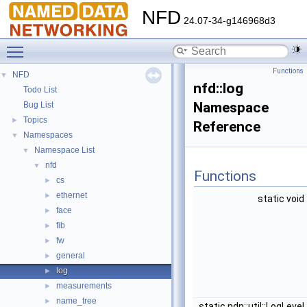
NFD
24.07-34-g146968d3
Toggle main menu visibility
Functions
NFD
▼
nfd::log
Todo List
Namespace
Bug List
Topics
►
Reference
Namespaces
▼
Namespace List
▼
nfd
▼
Functions
cs
►
ethernet
►
static void
face
►
fib
►
fw
►
general
►
log
►
measurements
►
name_tree
►
static ndn::util::LogLevel