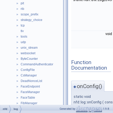
pit
►
rib
►
scope_prefix
►
strategy_choice
►
tcp
►
tlv
void
tools
►
udp
►
unix_stream
►
websocket
►
ByteCounter
►
Function
CommandAuthenticator
►
Documentation
ConfigFile
►
CsManager
►
DeadNonceList
►
onConfig()
◆
FaceEndpoint
►
FaceManager
►
static void
FaceTable
►
nfd::log::onConfig
(
cons
FibManager
►
bool
Forwarder
►
Generated by
1.9.8
nfd
log